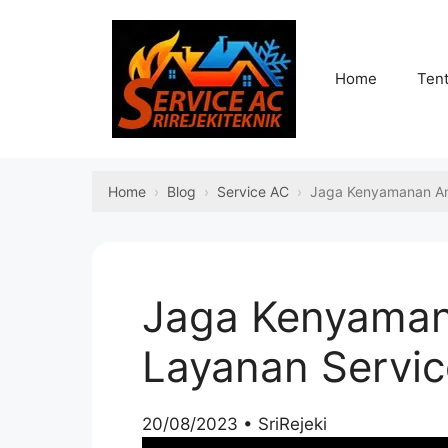
Skip
to
content
Home
Ten
Home
Blog
Service AC
Jaga Kenyamanan And
Jaga Kenyaman
Layanan Service
20/08/2023
•
SriRejeki